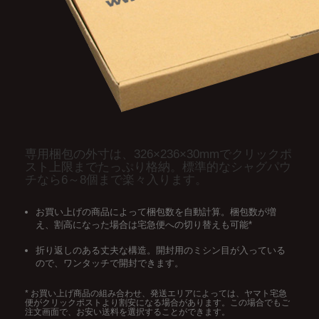
専用梱包の外寸は、326×236×30mmでクリックポ
スト上限までたっぷり格納。標準的なシャグパウ
チなら6～8個まで楽々入ります。
お買い上げの商品によって梱包数を自動計算。梱包数が増
え、割高になった場合は宅急便への切り替えも可能*
折り返しのある丈夫な構造。開封用のミシン目が入っている
ので、ワンタッチで開封できます。
* お買い上げ商品の組み合わせ、発送エリアによっては、ヤマト宅急
便がクリックポストより割安になる場合があります。この場合でもご
注文画面で、お安い送料を選択することができます。