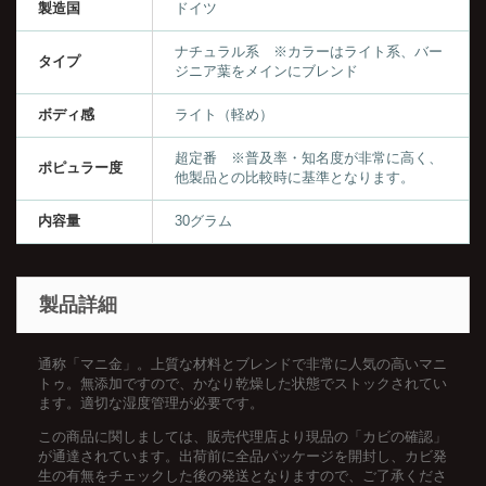
製造国
ドイツ
ナチュラル系 ※カラーはライト系、バー
タイプ
ジニア葉をメインにブレンド
ボディ感
ライト（軽め）
超定番 ※普及率・知名度が非常に高く、
ポピュラー度
他製品との比較時に基準となります。
内容量
30グラム
製品詳細
通称「マニ金」。上質な材料とブレンドで非常に人気の高いマニ
トゥ。無添加ですので、かなり乾燥した状態でストックされてい
ます。適切な湿度管理が必要です。
この商品に関しましては、販売代理店より現品の「カビの確認」
が通達されています。出荷前に全品パッケージを開封し、カビ発
生の有無をチェックした後の発送となりますので、ご了承くださ