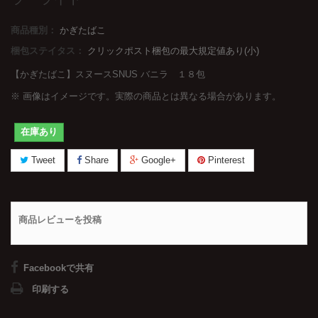
商品種別：
かぎたばこ
梱包ステイタス：
クリックポスト梱包の最大規定値あり(小)
【かぎたばこ】スヌースSNUS バニラ １８包
※ 画像はイメージです。実際の商品とは異なる場合があります。
在庫あり
Tweet
Share
Google+
Pinterest
商品レビューを投稿
Facebookで共有
印刷する