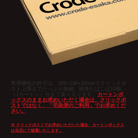
専用梱包の外寸は、326×236×30mmでクリックポ
スト上限までたっぷり格納。紙巻たばこは10個
（1カートン）分まで楽々入ります。
カートンボ
ックスのままお求めいただく場合は、クリックポ
ストではなく、「宅急便のご利用」でお求めくだ
さい。
※ クリックポストでお求めいただいた場合、カートンボックス
は当店にて破棄いたします。