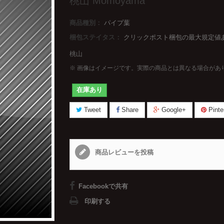
桃山 Momoyama
商品種別：
パイプ葉
梱包ステイタス：
クリックポスト梱包の最大規定値あ
桃山
※ 画像はイメージです。実際の商品とは異なる場合があ
在庫あり
Tweet
Share
Google+
Pinte
商品レビューを投稿
Facebookで共有
印刷する