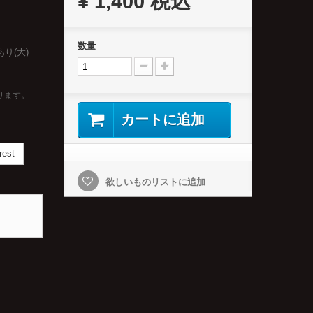
¥ 1,400
税込
数量
り(大)
ります。
カートに追加
rest
欲しいものリストに追加