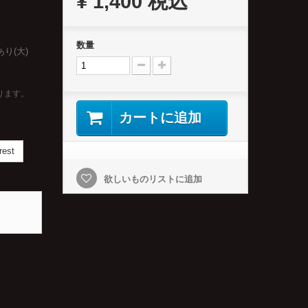
¥ 1,400
税込
数量
り(大)
ります。
カートに追加
rest
欲しいものリストに追加