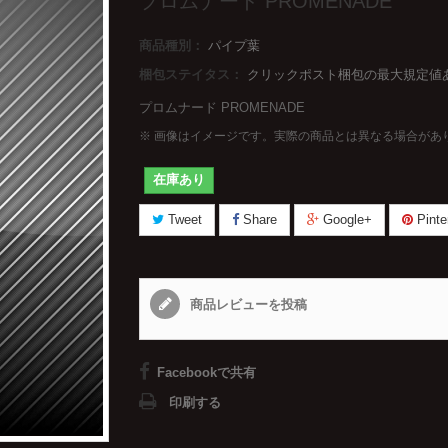
プロムナード PROMENADE
商品種別：
パイプ葉
梱包ステイタス：
クリックポスト梱包の最大規定値あ
プロムナード PROMENADE
※ 画像はイメージです。実際の商品とは異なる場合があ
在庫あり
Tweet
Share
Google+
Pinte
商品レビューを投稿
Facebookで共有
印刷する