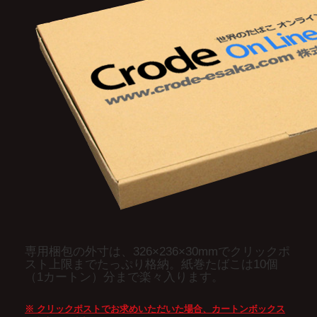
専用梱包の外寸は、326×236×30mmでクリックポ
スト上限までたっぷり格納。紙巻たばこは10個
（1カートン）分まで楽々入ります。
※ クリックポストでお求めいただいた場合、カートンボックス