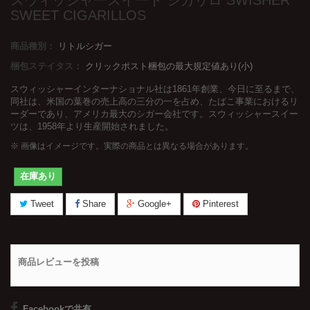
スウィッシャースイート シガリロ SWISHER
SWEET CIGARILLOS
商品種別：
リトルシガー
梱包ステイタス：
クリックポスト梱包の最大規定値あり(小)
スウィッシャーインターナショナル社は1861年創業、今日に至るまで、
同社は、米国の葉巻の売上高の三分の一を占め、たばこ事業におけるリ
ーダーであり、アメリカ最大のシガー会社です。スウィッシャースイー
ツは、1958年より生産開始されました。
※ 画像はイメージです。実際の商品とは異なる場合があります。
在庫あり
Tweet
Share
Google+
Pinterest
商品レビューを投稿
Facebookで共有