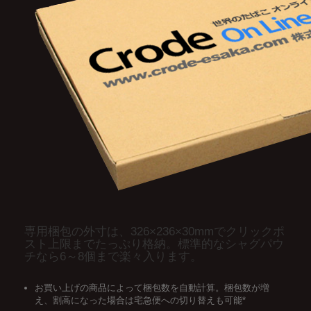
専用梱包の外寸は、326×236×30mmでクリックポ
スト上限までたっぷり格納。標準的なシャグパウ
チなら6～8個まで楽々入ります。
お買い上げの商品によって梱包数を自動計算。梱包数が増
え、割高になった場合は宅急便への切り替えも可能*