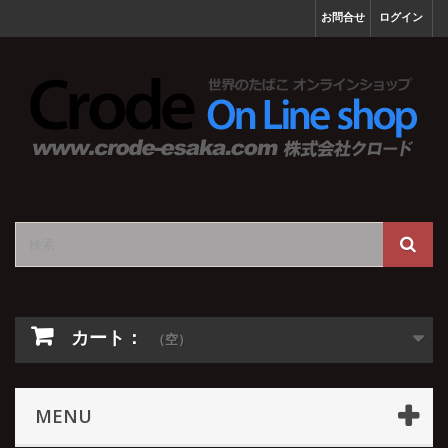
お問合せ
ログイン
カート：
（空）
MENU