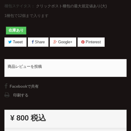
梱包ステイタス：
クリックポスト梱包の最大規定値あり(大)
1梱包で12個まで入ります
在庫あり
Tweet
Share
Google+
Pinterest
商品レビューを投稿
Facebookで共有
印刷する
¥ 800
税込