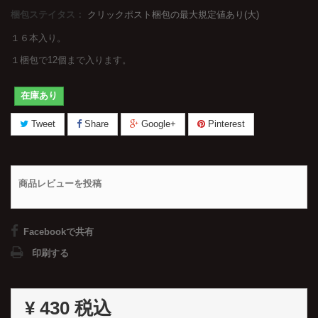
梱包ステイタス：
クリックポスト梱包の最大規定値あり(大)
１６本入り。
１梱包で12個まで入ります。
在庫あり
Tweet
Share
Google+
Pinterest
商品レビューを投稿
Facebookで共有
印刷する
¥ 430
税込